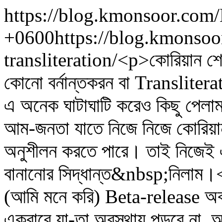
https://blog.kmonsoor.com/
+0600
https://blog.kmonsoo
transliteration/
<p>কোরিয়ান শেখা
কোনো বর্নান্তকরন বা Translite
এ অনেক ঘাটাঘাটি করেও কিছু পে
আম-জনতা যাতে নিজে নিজে কোরিয়া
অনুশীলন করতে পারে। তাই নিজেই এ
বানানোর সিদ্ধান্ত&nbsp;নিলাম।<
(আমি মনে করি) Beta-release অব
একবারে যা-তা অবস্থায় পড়বে ন