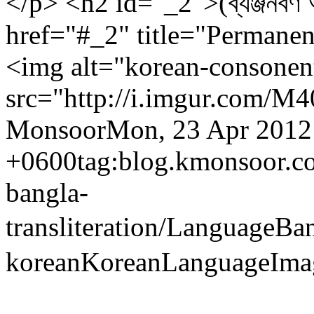
</p> <h2 id="_2">(ব্যঞ্জনবর্
href="#_2" title="Permane
<img alt="korean-consonents
src="http://i.imgur.com/M
Monsoor
Mon, 23 Apr 2012
+0600
tag:blog.kmonsoor.c
bangla-
transliteration/
Language
Ban
korean
Korean
Language
Ima